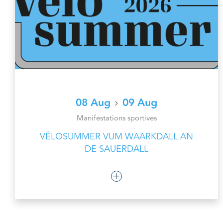
08 Aug
09 Aug
Manifestations sportives
VËLOSUMMER VUM WAARKDALL AN
DE SAUERDALL