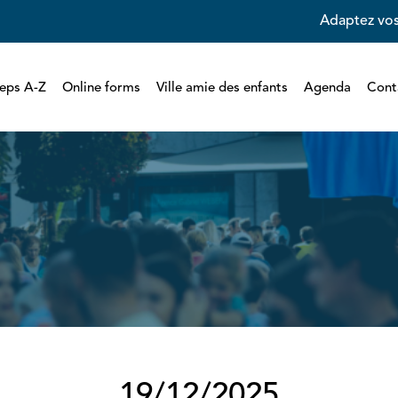
Adaptez vos
eps A-Z
Online forms
Ville amie des enfants
Agenda
Cont
19/12/2025