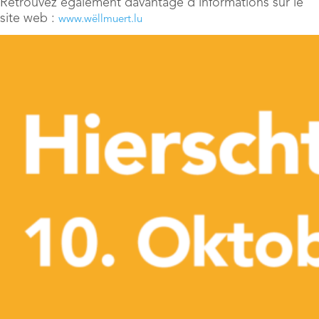
Retrouvez également davantage d’informations sur le
site web :
www.wëllmuert.lu