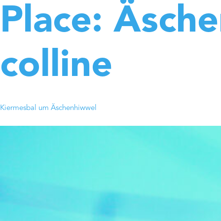
Place:
Äsche
colline
Kiermesbal um Äschenhiwwel