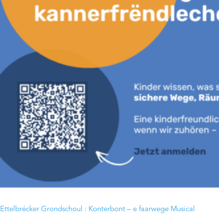
Ettelbrécker Grondschoul : Konterbont – e faarwege Musical