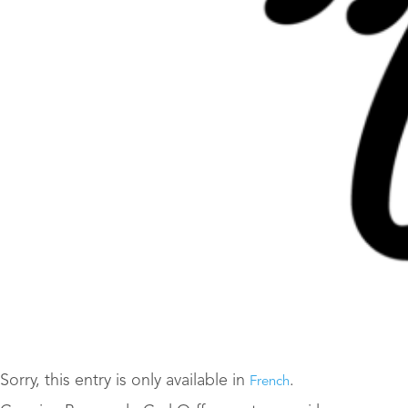
Sorry, this entry is only available in
.
French