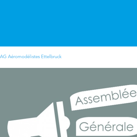
AG Aéromodélistes Ettelbruck