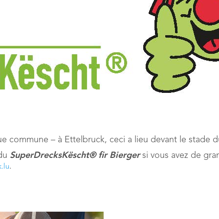
 commune – à Ettelbruck, ceci a lieu devant le stade d
 du
SuperDrecksKëscht® fir Bierger
si vous avez de gra
.
.lu