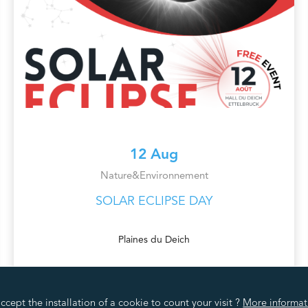
12 Aug
Nature&Environnement
SOLAR ECLIPSE DAY
Plaines du Deich
cept the installation of a cookie to count your visit ?
More informat