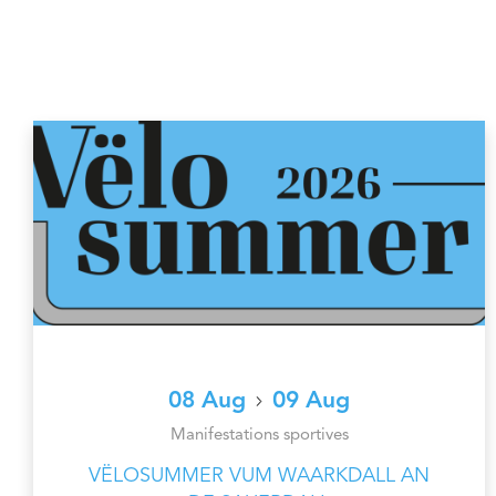
08 Aug
09 Aug
Manifestations sportives
VËLOSUMMER VUM WAARKDALL AN