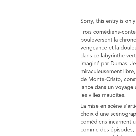
Sorry, this entry is onl
Trois comédiens-conteu
bouleversent la chrono
vengeance et la douleu
dans ce labyrinthe ver
imaginé par Dumas. Jet
miraculeusement libre
de Monte-Cristo, const
lance dans un voyage d
les villes maudites.
La mise en scène s’art
choix d’une scénograph
comédiens incarnent u
comme des épisodes, d