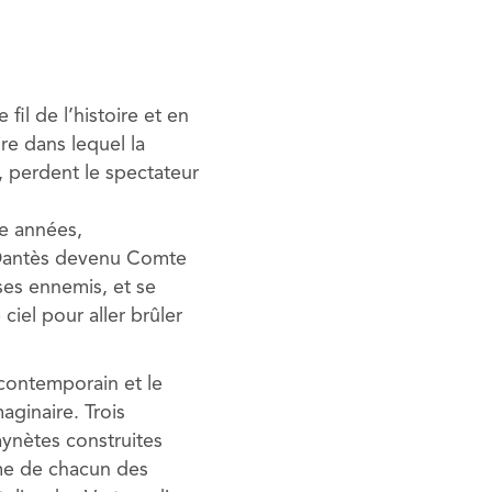
l de l’histoire et en
re dans lequel la
, perdent le spectateur
e années,
, Dantès devenu Comte
ses ennemis, et se
iel pour aller brûler
 contemporain et le
aginaire. Trois
ynètes construites
me de chacun des