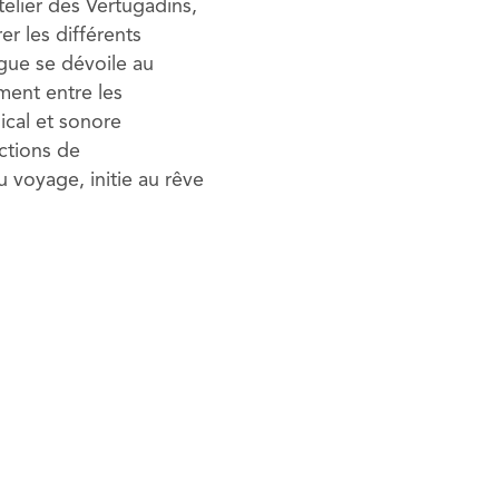
telier des Vertugadins,
r les différents
rigue se dévoile au
ment entre les
ical et sonore
ctions de
u voyage, initie au rêve