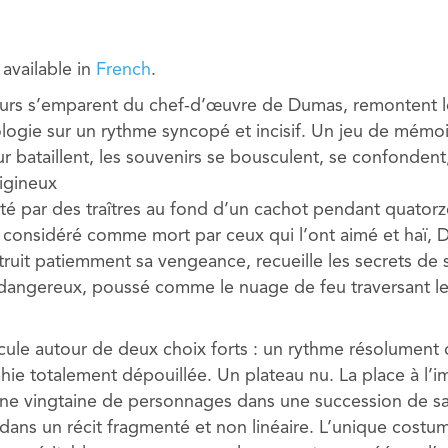
y available in
French
.
rs s’emparent du chef-d’œuvre de Dumas, remontent le fi
logie sur un rythme syncopé et incisif. Un jeu de mémoi
r bataillent, les souvenirs se bousculent, se confondent
tigineux
é par des traîtres au fond d’un cachot pendant quatorz
, considéré comme mort par ceux qui l’ont aimé et haï
ruit patiemment sa vengeance, recueille les secrets de 
angereux, poussé comme le nuage de feu traversant le c
icule autour de deux choix forts : un rythme résolument
ie totalement dépouillée. Un plateau nu. La place à l’im
ne vingtaine de personnages dans une succession de sa
ans un récit fragmenté et non linéaire. L’unique costu