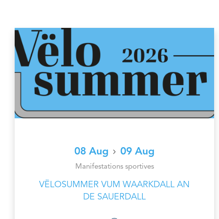
08 Aug
09 Aug
Manifestations sportives
VËLOSUMMER VUM WAARKDALL AN
DE SAUERDALL