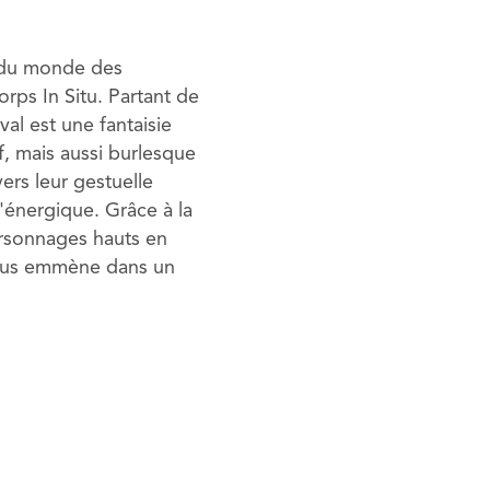
s du monde des
rps In Situ. Partant de
al est une fantaisie
f, mais aussi burlesque
vers leur gestuelle
l'énergique. Grâce à la
personnages hauts en
nous emmène dans un