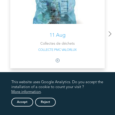
11 Aug
Collectes de déchets
COLLECTE PMC VALORLUX
This website uses Google Analytics. Do you accept the
installation of a cookie to count your visit ?
More information
.
Accept
Reject