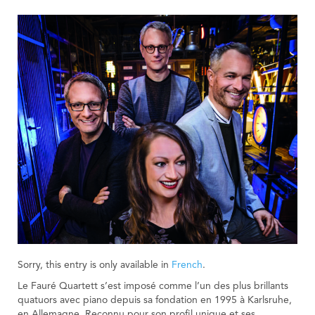
Sorry, this entry is only available in
French
.
Le Fauré Quartett s’est imposé comme l’un des plus brillants
quatuors avec piano depuis sa fondation en 1995 à Karlsruhe,
en Allemagne. Reconnu pour son profil unique et ses