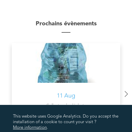
Prochains évènements
11 Aug
Collectes de déchets
COLLECTE PMC VALORLUX
This website uses Google Analytics. Do you accept the
installation of a cookie to count your visit ?
More information
.