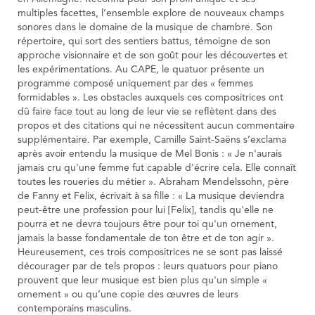
multiples facettes, l’ensemble explore de nouveaux champs
sonores dans le domaine de la musique de chambre. Son
répertoire, qui sort des sentiers battus, témoigne de son
approche visionnaire et de son goût pour les découvertes et
les expérimentations. Au CAPE, le quatuor présente un
programme composé uniquement par des « femmes
formidables ». Les obstacles auxquels ces compositrices ont
dû faire face tout au long de leur vie se reflètent dans des
propos et des citations qui ne nécessitent aucun commentaire
supplémentaire. Par exemple, Camille Saint-Saëns s’exclama
après avoir entendu la musique de Mel Bonis : « Je n'aurais
jamais cru qu'une femme fut capable d'écrire cela. Elle connaît
toutes les roueries du métier ». Abraham Mendelssohn, père
de Fanny et Felix, écrivait à sa fille : « La musique deviendra
peut-être une profession pour lui [Felix], tandis qu'elle ne
pourra et ne devra toujours être pour toi qu'un ornement,
jamais la basse fondamentale de ton être et de ton agir ».
Heureusement, ces trois compositrices ne se sont pas laissé
décourager par de tels propos : leurs quatuors pour piano
prouvent que leur musique est bien plus qu'un simple «
ornement » ou qu’une copie des œuvres de leurs
contemporains masculins.