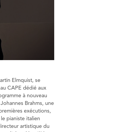
rtin Elmquist, se
t au CAPE dédié aux
programme à nouveau
de Johannes Brahms, une
premières exécutions,
e pianiste italien
recteur artistique du