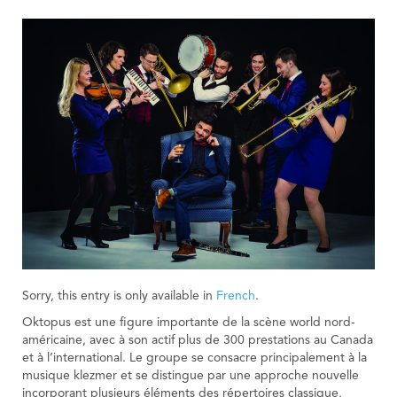
Sorry, this entry is only available in
French
.
Oktopus est une figure importante de la scène world nord-
américaine, avec à son actif plus de 300 prestations au Canada
et à l’international. Le groupe se consacre principalement à la
musique klezmer et se distingue par une approche nouvelle
incorporant plusieurs éléments des répertoires classique,