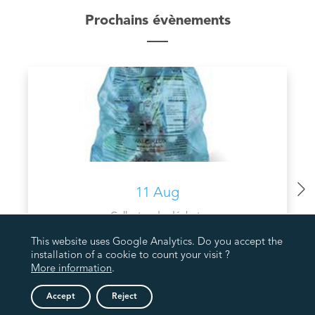
Prochains évènements
11 Aug
Collectes de déchets
COLLECTE PMC VALORLUX
This website uses Google Analytics. Do you accept the
installation of a cookie to count your visit ?
More information
.
Accept
Reject