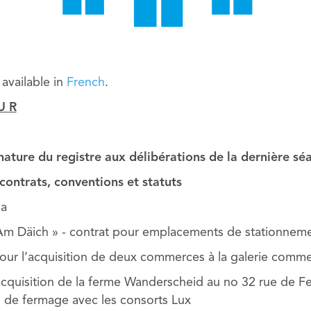
y available in
French
.
U R
nature du registre aux délibérations de la dernière s
contrats, conventions et statuts
na
 Am Däich » - contrat pour emplacements de stationneme
r l’acquisition de deux commerces à la galerie comme
acquisition de la ferme Wanderscheid au no 32 rue de F
l de fermage avec les consorts Lux