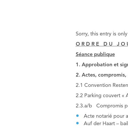
Sorry, this entry is onl
O R D R E D U J O 
Séance publique
1. Approbation et sig
2. Actes, compromis, 
2.1 Convention Reste
2.2 Parking couvert «
2.3.a/b Compromis pou
Acte notarié pour 
Auf der Haart – bai