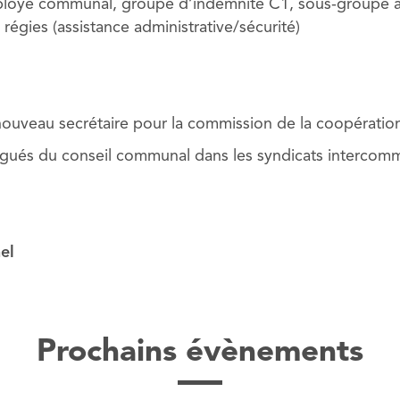
loyé communal, groupe d’indemnité C1, sous-groupe adm
régies (assistance administrative/sécurité)
nouveau secrétaire pour la commission de la coopératio
égués du conseil communal dans les syndicats interco
el
Prochains évènements