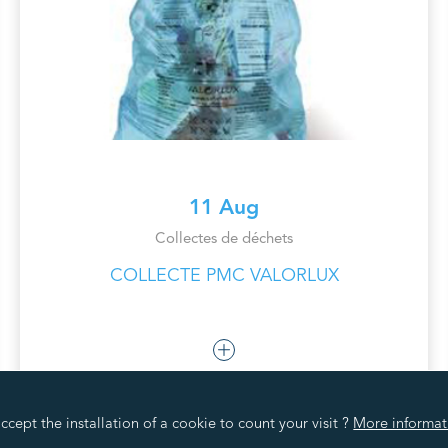
11 Aug
Collectes de déchets
COLLECTE PMC VALORLUX
cept the installation of a cookie to count your visit ?
More informat