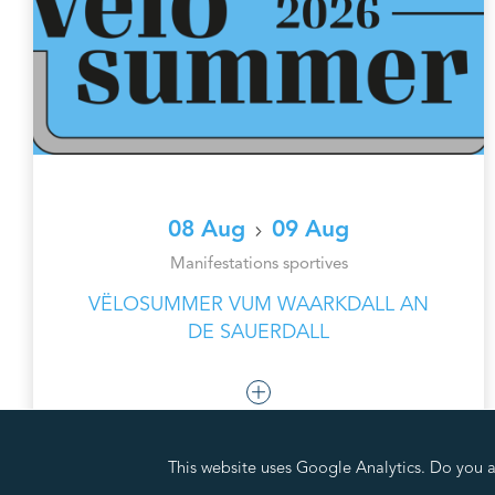
08 Aug
09 Aug
Manifestations sportives
VËLOSUMMER VUM WAARKDALL AN
DE SAUERDALL
This website uses Google Analytics. Do you ac