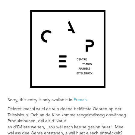
Sorry, this entry is only available in
French
.
Déierefilmer si wuel ee vun deene beléiftste Genren op der
Televisioun. Och an de Kino komme reegelméisseg opwänneg
Produktiounen, déi eis d’Natur
an d’Déiere weisen, „sou wéi nach kee se gesinn huet“. Mee
wéi ass dee Genre entstanen, a wéi huet e sech entwéckelt?