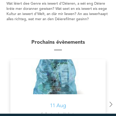
Wat léiert dee Genre eis iwwert d’Déieren, a wéi eng Déiere
kréie mer doranner gewisen? Wat seet en eis iwwert eis eege
Kultur an iwwert d’Welt, an där mir liewen? An ass iwwerhaapt
alles richteg, wat mer an den Déierefilmer gesinn?
Prochains évènements
11 Aug
Collectes de déchets