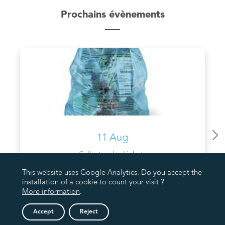
Prochains évènements
11 Aug
Collectes de déchets
COLLECTE PMC VALORLUX
This website uses Google Analytics. Do you accept the
installation of a cookie to count your visit ?
More information
.
Accept
Reject