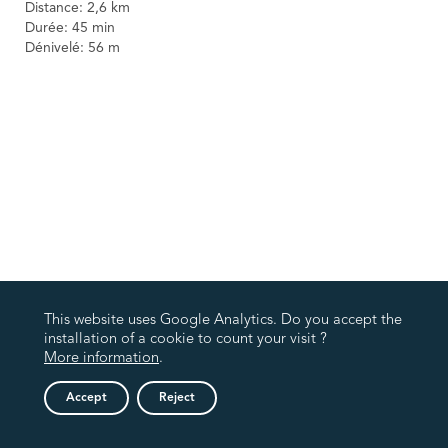
Distance: 2,6 km
Durée: 45 min
Dénivelé: 56 m
This website uses Google Analytics. Do you accept the
installation of a cookie to count your visit ?
More information
.
Accept
Reject