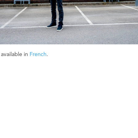
y available in
French
.