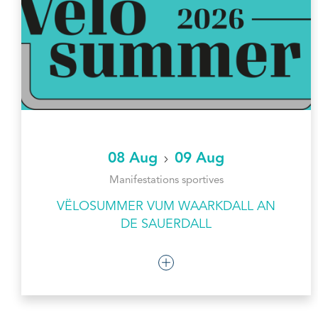
08 Aug
09 Aug
Manifestations sportives
VËLOSUMMER VUM WAARKDALL AN
DE SAUERDALL