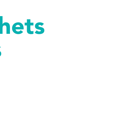
hets
s