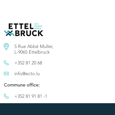
5 Rue Abbé Muller,
L-9065 Ettelbruck
+352 81 20 68
info@ecto.lu
Commune office:
+352 81 91 81 -1