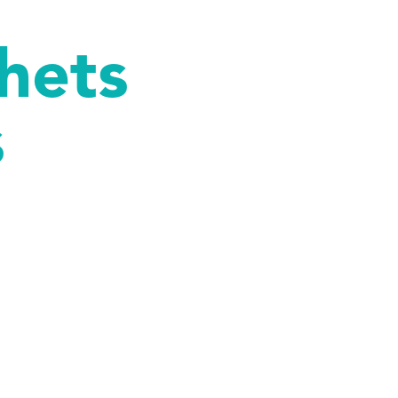
hets
s