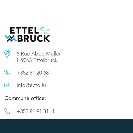
5 Rue Abbé Muller,
L-9065 Ettelbruck
+352 81 20 68
info@ecto.lu
Commune office:
+352 81 91 81 -1