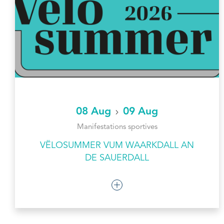
08 Aug
09 Aug
Manifestations sportives
VËLOSUMMER VUM WAARKDALL AN
DE SAUERDALL