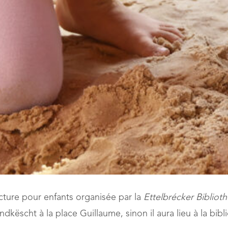
cture pour enfants organisée par la
Ettelbrécker Biblioth
këscht à la place Guillaume, sinon il aura lieu à la bibl