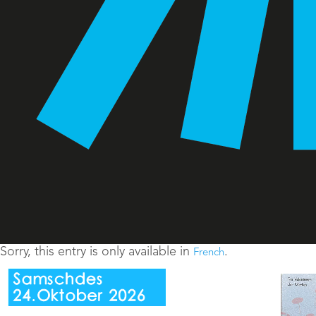
Sorry, this entry is only available in
.
French