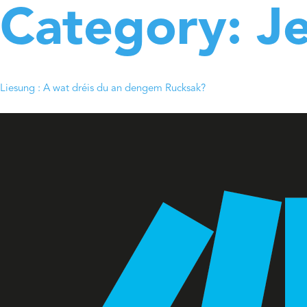
Category:
J
Liesung : A wat dréis du an dengem Rucksak?