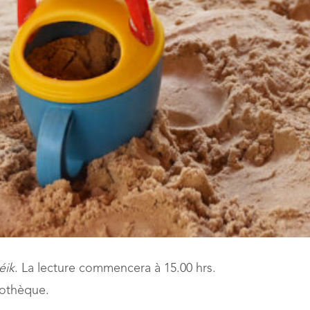
éik
. La lecture commencera à 15.00 hrs.
iothèque.