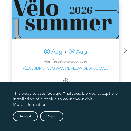
08 Aug
09 Aug
Manifestations sportives
VËLOSUMMER VUM WAARKDALL AN DE SAUERDALL
This website uses Google Analytics. Do you accept the
installation of a cookie to count your visit ?
More information
.
Accept
Reject