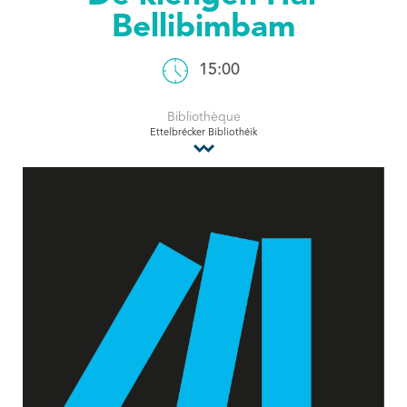
Bellibimbam
Tourist Office
15:00
Bibliothèque
Ettelbrécker Bibliothéik