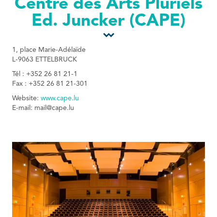
Centre des Arts Pluriels
Tourist Office
Ed. Juncker (CAPE)
1, place Marie-Adélaïde
L-9063 ETTELBRUCK
Tél : +352 26 81 21-1
Fax : +352 26 81 21-301
Website:
www.cape.lu
E-mail: mail@cape.lu