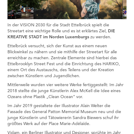
In der VISION 2030 für die Stadt Ettelbrück spielt die
Streetart eine wichtige Rolle und es ist erklärtes Ziel,
DIE
KREATIVE STADT im Norden Luxemburgs
zu werden.
Ettelbrück versucht, sich der Kunst aus einem neuen
Blickwinkel zu nähern und sie mithilfe der Streetart für alle
erreichbar zu machen. Zentrale Elemente sind hierbei das
Ettelbrooklyn Street Fest und die Einrichtung des HARIKO,
einem Ort des Austauschs, des Teilens und der Kreation
zwischen Künstlern und Jugendlichen.
Mittlerweile wurden vier weitere Werke fertiggestellt: Im Jahr
2018 stellte die junge Künstlerin Alex McKell die Idee eines
Ozeans ohne Plastik „Clean Ocean“ vor.
Im Jahr 2019 gestaltete der Illustrator Alain Welter die
Fassade des General Patton Memorial Museum neu und die
junge Künstlerin und Tätowiererin Sandra Biewers schuf ihr
größtes Werk auf der Place Marie-Adélaïde.
Vidam, ein Berliner Illustrator und Designer, sprühte im Jahr