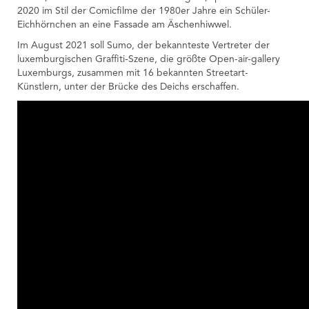
2020 im Stil der Comicfilme der 1980er Jahre ein Schüler-
Eichhörnchen an eine Fassade am Äschenhiwwel.
Im August 2021 soll Sumo, der bekannteste Vertreter der
luxemburgischen Graffiti-Szene, die größte Open-air-gallery
Luxemburgs, zusammen mit 16 bekannten Streetart-
Künstlern, unter der Brücke des Deichs erschaffen.