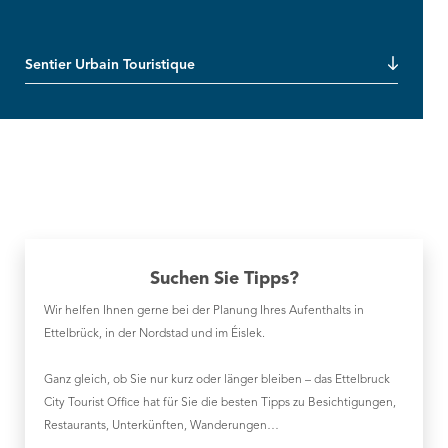
Sentier Urbain Touristique
Suchen Sie Tipps?
Wir helfen Ihnen gerne bei der Planung Ihres Aufenthalts in
Ettelbrück, in der Nordstad und im Éislek.
Ganz gleich, ob Sie nur kurz oder länger bleiben – das Ettelbruck
City Tourist Office hat für Sie die besten Tipps zu Besichtigungen,
Restaurants, Unterkünften, Wanderungen…