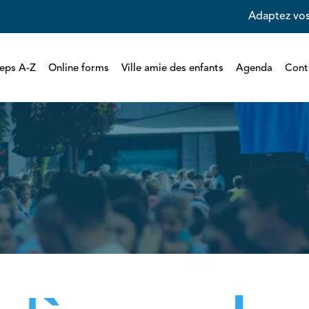
Adaptez vos
eps A-Z
Online forms
Ville amie des enfants
Agenda
Cont