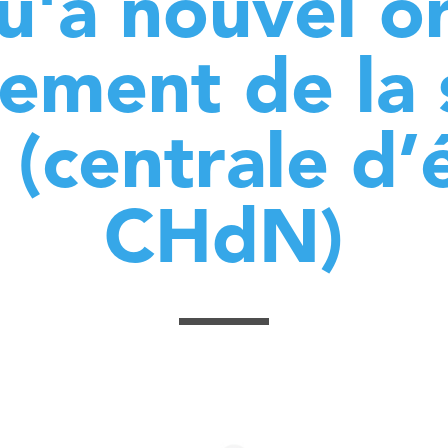
u'à nouvel or
ement de la 
 (centrale d’
CHdN)