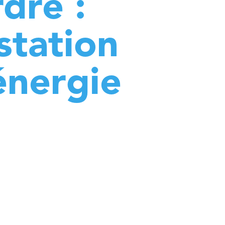
dre :
station
énergie