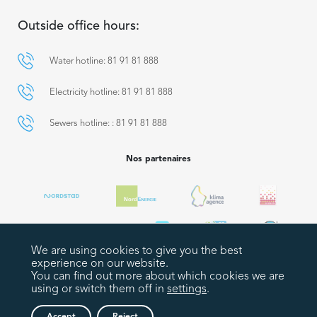
Outside office hours:
Water hotline: 81 91 81 888
Electricity hotline: 81 91 81 888
Sewers hotline: : 81 91 81 888
Nos partenaires
We are using cookies to give you the best
experience on our website.
You can find out more about which cookies we are
using or switch them off in
settings
.
Plan du site
Legal notices
Politique de confidentialité
Déclaration d’accessibilité