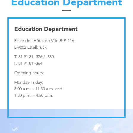
Education Department
Nordstad
Municipal Agents and Rural Guards department
Urban Vision 2030
Education Department
Contact
Municipal Regulations
Education Department
Education Department
Publications
Visiteur
Technical Services
Governance Department
Place de l’Hôtel de Ville B.P. 116
L-9002 Ettelbruck
Industrial services
Neighbourhood Mediation
T. 81 91 81 -326 / -330
F. 81 91 81 -364
Opening hours:
Monday-Friday:
8:00 a.m. – 11:30 a.m. and
1:30 p.m. – 4:30 p.m.