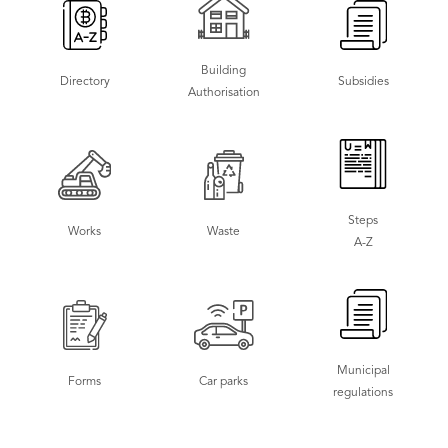
Building
Directory
Subsidies
Authorisation
Steps
Works
Waste
A-Z
Municipal
Forms
Car parks
regulations