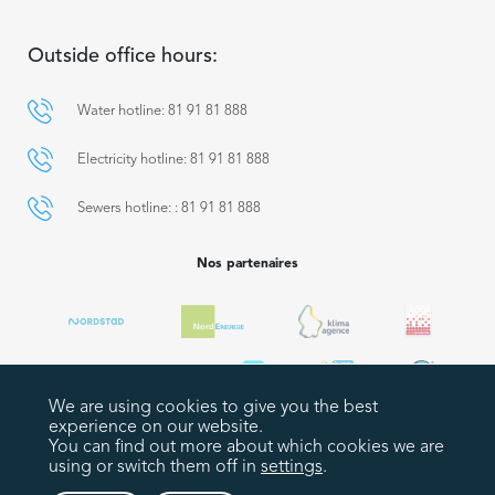
Outside office hours:
Water hotline: 81 91 81 888
Electricity hotline: 81 91 81 888
Sewers hotline: : 81 91 81 888
Nos partenaires
We are using cookies to give you the best
experience on our website.
You can find out more about which cookies we are
using or switch them off in
settings
.
Plan du site
Legal notices
Politique de confidentialité