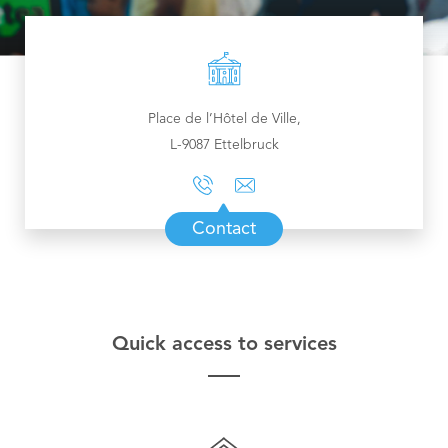
Nordstad
Municipal Agents and Rural Guards department
Urban Vision 2030
Education Department
Contact
Municipal Regulations
Education Department
Publications
Visiteur
Technical Services
Place de l’Hôtel de Ville,
Governance Department
L-9087 Ettelbruck
Industrial services
Neighbourhood Mediation
Contact
Quick access to services