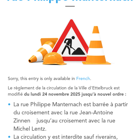
Nordstad
Municipal Agents and Rural Guards department
Urban Vision 2030
Education Department
Contact
Municipal Regulations
Education Department
Publications
Visiteur
Technical Services
Governance Department
Industrial services
Neighbourhood Mediation
Sorry, this entry is only available in
French
.
Le règlement de la circulation de la Ville d'Ettelbruck est
modifié
du lundi 24 novembre 2025 jusqu’à nouvel ordre :
La rue Philippe Manternach est barrée à partir
du croisement avec la rue Jean-Antoine
Zinnen jusqu’au croisement avec la rue
Michel Lentz.
La circulation y est interdite sauf riverains,