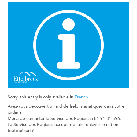
Nordstad
Municipal Agents and Rural Guards department
Urban Vision 2030
Education Department
Contact
Municipal Regulations
Education Department
Publications
Visiteur
Technical Services
Governance Department
Industrial services
Neighbourhood Mediation
Sorry, this entry is only available in
French
.
Avez-vous découvert un nid de frelons asiatiques dans votre
jardin ?
Merci de contacter le Service des Régies au 81 91 81 596.
Le Service des Régies s’occupe de faire enlever le nid en
toute sécurité.