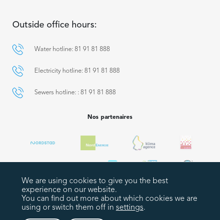
Outside office hours:
Water hotline: 81 91 81 888
Electricity hotline: 81 91 81 888
Sewers hotline: : 81 91 81 888
Nos partenaires
We are using cookies to give you the best
experience on our website.
You can find out more about which cookies we are
using or switch them off in
settings
.
Plan du site
Legal notices
Politique de confidentialité