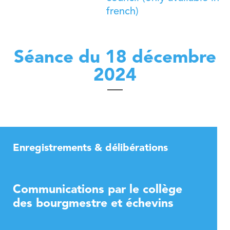
french)
Nordstad
Municipal Agents and Rural Guards department
Urban Vision 2030
Education Department
Contact
Municipal Regulations
Education Department
Séance du 18 décembre
Publications
Visiteur
Technical Services
Governance Department
2024
Industrial services
Neighbourhood Mediation
Enregistrements & délibérations
Communications par le collège
des bourgmestre et échevins