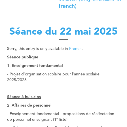
french)
Nordstad
Municipal Agents and Rural Guards department
Urban Vision 2030
Education Department
Contact
Municipal Regulations
Education Department
Séance du 22 mai 2025
Publications
Visiteur
Technical Services
Governance Department
Industrial services
Sorry, this entry is only available in
French
.
Neighbourhood Mediation
Séance publique
1. Enseignement fondamental
- Projet d’organisation scolaire pour l’année scolaire
2025/2026
Séance à huis-clos
2. Affaires de personnel
- Enseignement fondamental - propositions de réaffectation
e
de personnel enseignant (1
liste)