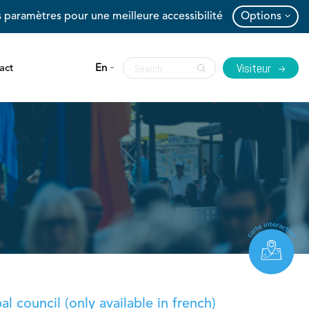
 paramètres pour une meilleure accessibilité
Options
Visiteur
act
En
l council (only available in french)