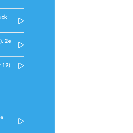
uck
), 2e
r 19)
de