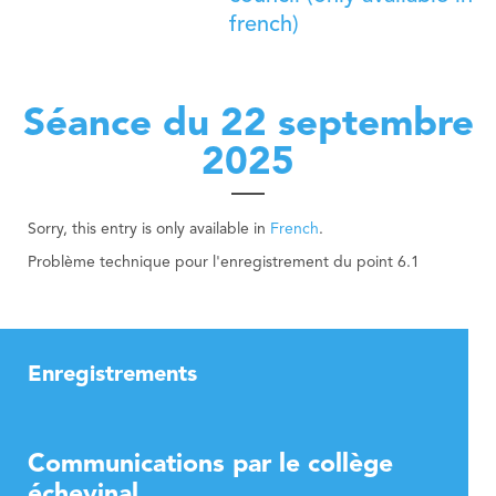
french)
Nordstad
Municipal Agents and Rural Guards department
Urban Vision 2030
Education Department
Contact
Municipal Regulations
Education Department
Séance du 22 septembre
Publications
Visiteur
Technical Services
Governance Department
2025
Industrial services
Neighbourhood Mediation
Sorry, this entry is only available in
French
.
Problème technique pour l'enregistrement du point 6.1
Enregistrements
Communications par le collège
échevinal