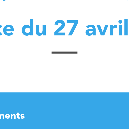
e du 27 avri
ments