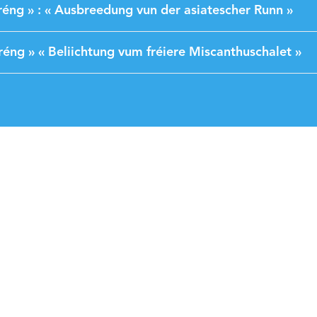
réng » : « Ausbreedung vun der asiatescher Runn »
réng » « Beliichtung vum fréiere Miscanthuschalet »