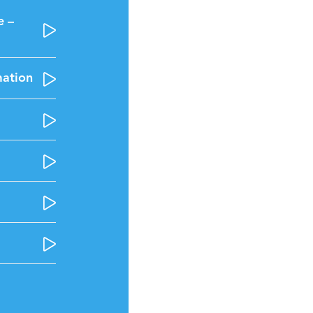
e –
mation