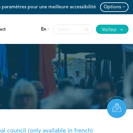
 paramètres pour une meilleure accessibilité
Options
Visiteur
act
En
l council (only available in french)