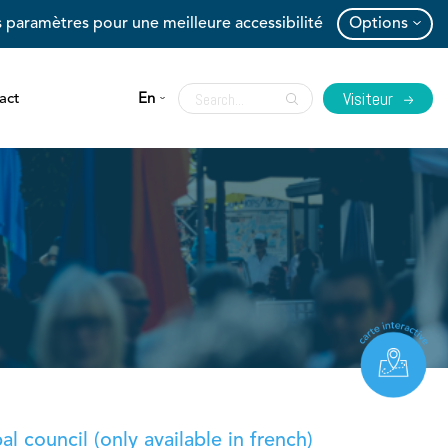
 paramètres pour une meilleure accessibilité
Options
Visiteur
act
En
l council (only available in french)