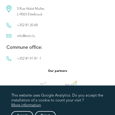
5 Rue Abbé Muller,
L-9065 Ettelbruck
+352 81 20 68
info@ecto.lu
Commune office:
+352 81 91 81 -1
Our partners
This website uses Google Analytics. Do you accept the
installation of a cookie to count your visit ?
More information
.
Privacy policy
Legal Notice
Accessibility statement